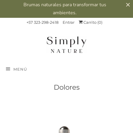
Brumas naturales para transformar tus
ambientes.
+57 323-298-2418
Entrar
Carrito (
0
)
MENÚ
Dolores