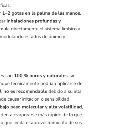
ficaz.
ar
1–2 gotas en la palma de las manos
,
izar
inhalaciones profundas y
timula directamente el sistema límbico a
o, modulando estados de ánimo y
les son
100 % puros y naturales
, sin
Aunque técnicamente podrían aplicarse de
l,
no es recomendable
debido a su alta
de causar irritación o sensibilidad
bajo peso molecular y alta volatilidad
,
enden a evaporarse más rápido de lo que
, lo que limita el aprovechamiento de sus