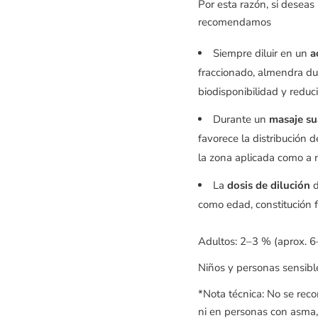
Por esta razón, si deseas 
recomendamos
Siempre diluir en un
a
fraccionado, almendra dul
biodisponibilidad y reducir
Durante un
masaje su
favorece la distribución d
la zona aplicada como a n
La
dosis de dilución
d
como edad, constitución f
Adultos: 2–3 % (aprox. 6
Niños y personas sensibl
*Nota técnica: No se rec
ni en personas con asma