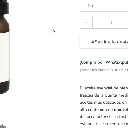
Cantidad
Añadir a la cest
¡Compra por WhatsApp
(Todos los días de 8:00am a
El aceite esencial de
Ment
frescas de la planta medi
aceites más utilizados en 
alto contenido en
mentol
de su característico efect
estimular la concentración