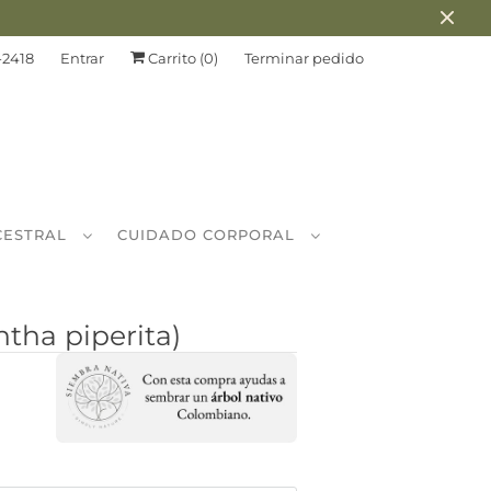
-2418
Entrar
Carrito (
0
)
Terminar pedido
CESTRAL
CUIDADO CORPORAL
tha piperita)