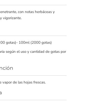
penetrante, con notas herbáceas y
y vigorizante.
200 gotas)- 100ml (2000 gotas)
aria según el uso y cantidad de gotas por
nción
e vapor de las hojas frescas.
a