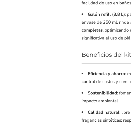
facilidad de uso en baño
Galón refill (3.8 L)
: p
envase de 250 ml, rind
completas
, optimizando
significativa el uso de pl
Beneficios del ki
Eficiencia y ahorro
: 
control de costos y cons
Sostenibilidad
: fomen
impacto ambiental.
Calidad natural
: libr
fragancias sintéticas; res