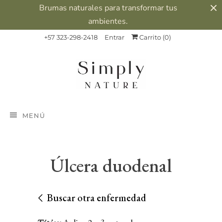
Brumas naturales para transformar tus
ambientes.
+57 323-298-2418
Entrar
Carrito (
0
)
MENÚ
Úlcera duodenal
Buscar otra enfermedad