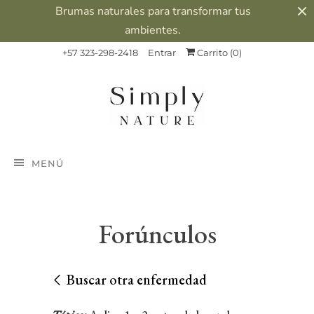
Brumas naturales para transformar tus
ambientes.
+57 323-298-2418
Entrar
Carrito (
0
)
MENÚ
Forúnculos
Buscar otra enfermedad