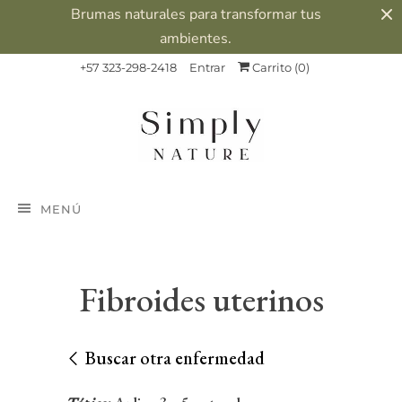
Brumas naturales para transformar tus
ambientes.
+57 323-298-2418
Entrar
Carrito (
0
)
MENÚ
Fibroides uterinos
Buscar otra enfermedad