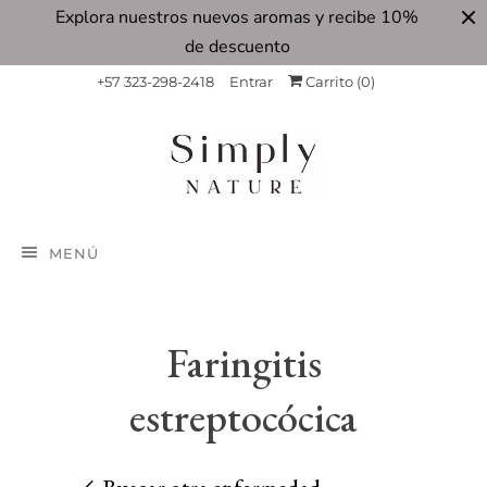
Explora nuestros nuevos aromas y recibe 10%
de descuento
+57 323-298-2418
Entrar
Carrito (
0
)
MENÚ
Faringitis
estreptocócica